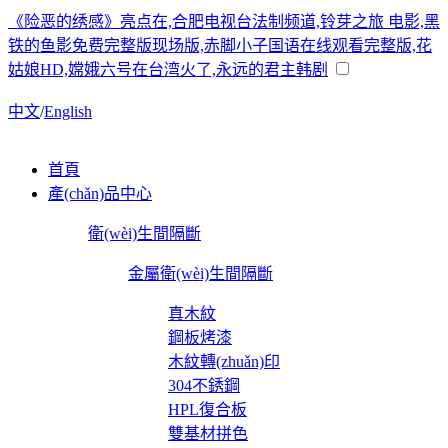
《险恶的绣感》亮点在,合肥电视台法制频道,铃芽之旅 电影,黑
铁的鱼影免费完整版现场版,赤脚小子国语在线观看完整版,花
姑娘HD,嫦娥六号在台湾火了,永远的君主韩剧
中文
/
English
首頁
產(chǎn)品中心
衛(wèi)生間隔斷
金屬衛(wèi)生間隔斷
真木紋
鋼板烤漆
木紋轉(zhuǎn)印
304不銹鋼
HPL復合板
雙基材拼色