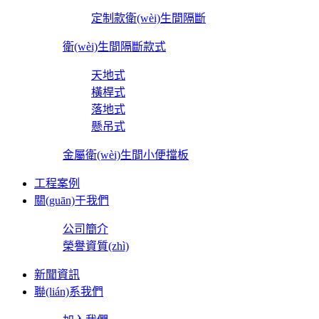
定制款衛(wèi)生間隔斷
衛(wèi)生間隔斷款式
天地式
橫桿式
落地式
懸吊式
金屬衛(wèi)生間小便擋板
工程案例
關(guān)于我們
公司簡介
榮譽資質(zhì)
新聞資訊
聯(lián)系我們