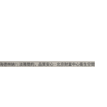
海德林納? | 淡雅簡約，品質安心 · 北京財富中心衛生空間