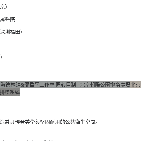
京）
屬醫院
深圳福田）
）
| 海德林納&邵韋平工作室 匠心巨制 · 北京朝陽公園傘塔廣場
北京
式掛墻系統
造兼具輕奢美學與堅固耐用的公共衛生空間。