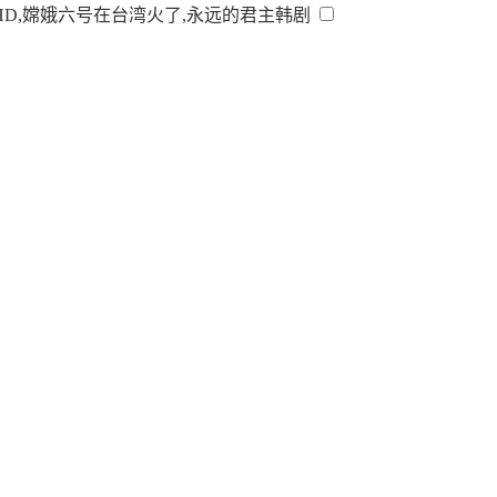
HD,嫦娥六号在台湾火了,永远的君主韩剧