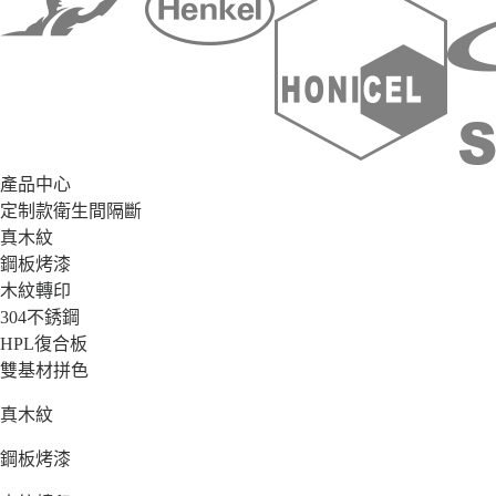
產品中心
定制款衛生間隔斷
真木紋
鋼板烤漆
木紋轉印
304不銹鋼
HPL復合板
雙基材拼色
真木紋
鋼板烤漆