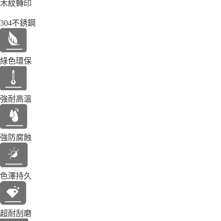
木紋轉印
304不銹鋼
綠色環保
強耐高溫
強防腐蝕
色澤持久
超耐刮磨