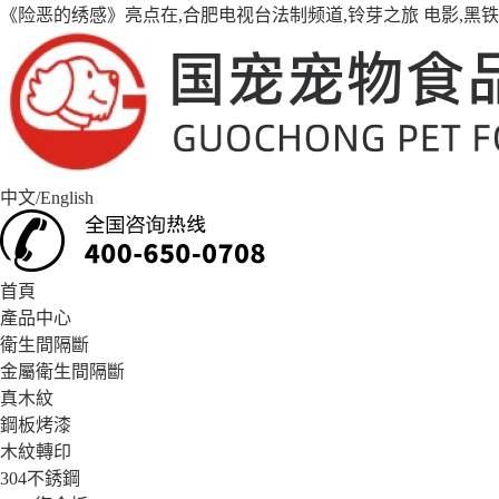
《险恶的绣感》亮点在,合肥电视台法制频道,铃芽之旅 电影,黑
中文
/
English
首頁
產品中心
衛生間隔斷
金屬衛生間隔斷
真木紋
鋼板烤漆
木紋轉印
304不銹鋼