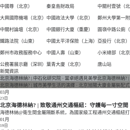
中國尊（北京）
秦皇島財政局
中關村壹號（北
大興國際機場（北京）
中國政法大學（北京）
鄭州大學第一附
中關村論壇（北京）
中國銀行大廈（重慶）
圓嶺中路公廁（
鐵路法院（山東）
中國太平洋保險（上海）
亞投行（北京）
鄭州市政務服務中心
中國人壽（山東）
小米總部（北京
公務署展示廳（深圳）
葉青大廈（北京）
唐山站
新聞資訊
北京海德林納? | 中石化研究院 · 當卓絕遇見美學
北京海德林納? 
北京海德林納? | 城市美學生活的演繹 · 北京旭陽大廈金屬裝配
03月
23日
北京海德林納? | 致敬通州交通樞紐：守護每一寸空間
海德林納@衛生間金屬隔斷系統，為國家級工程通州交通樞紐打
01月
19日