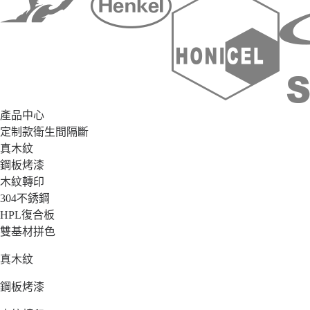
產品中心
定制款衛生間隔斷
真木紋
鋼板烤漆
木紋轉印
304不銹鋼
HPL復合板
雙基材拼色
真木紋
鋼板烤漆