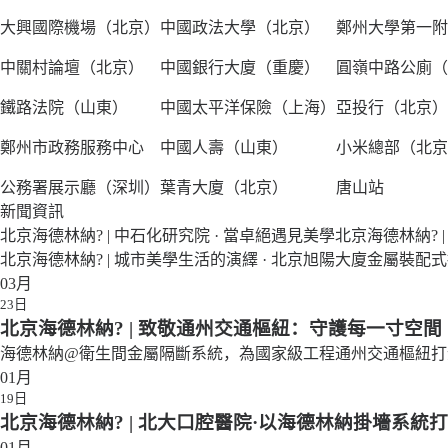
大興國際機場（北京）
中國政法大學（北京）
鄭州大學第一附
中關村論壇（北京）
中國銀行大廈（重慶）
圓嶺中路公廁（
鐵路法院（山東）
中國太平洋保險（上海）
亞投行（北京）
鄭州市政務服務中心
中國人壽（山東）
小米總部（北京
公務署展示廳（深圳）
葉青大廈（北京）
唐山站
新聞資訊
北京海德林納? | 中石化研究院 · 當卓絕遇見美學
北京海德林納? 
北京海德林納? | 城市美學生活的演繹 · 北京旭陽大廈金屬裝配
03月
23日
北京海德林納? | 致敬通州交通樞紐：守護每一寸空間
海德林納@衛生間金屬隔斷系統，為國家級工程通州交通樞紐打
01月
19日
北京海德林納? | 北大口腔醫院·以海德林納掛墻系統
01月