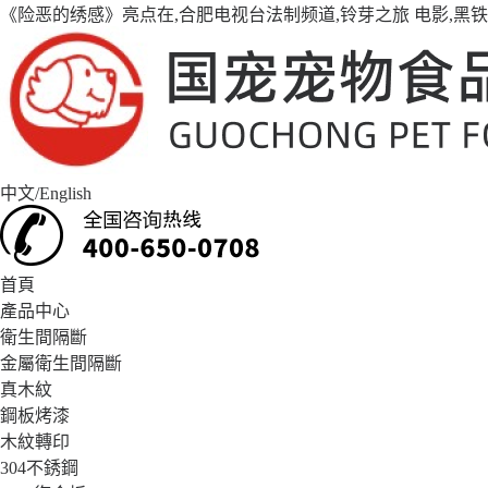
《险恶的绣感》亮点在,合肥电视台法制频道,铃芽之旅 电影,黑
中文
/
English
首頁
產品中心
衛生間隔斷
金屬衛生間隔斷
真木紋
鋼板烤漆
木紋轉印
304不銹鋼