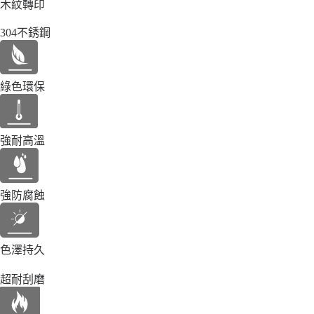
木紋轉印
304不銹鋼
綠色環保
強耐高溫
強防腐蝕
色澤持久
超耐刮磨