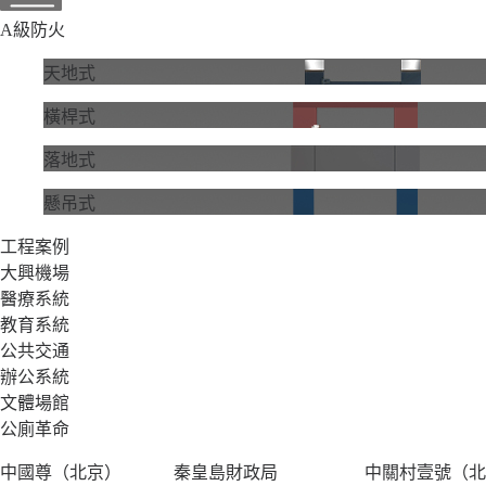
A級防火
天地式
橫桿式
落地式
懸吊式
工程案例
大興機場
醫療系統
教育系統
公共交通
辦公系統
文體場館
公廁革命
中國尊（北京）
秦皇島財政局
中關村壹號（北