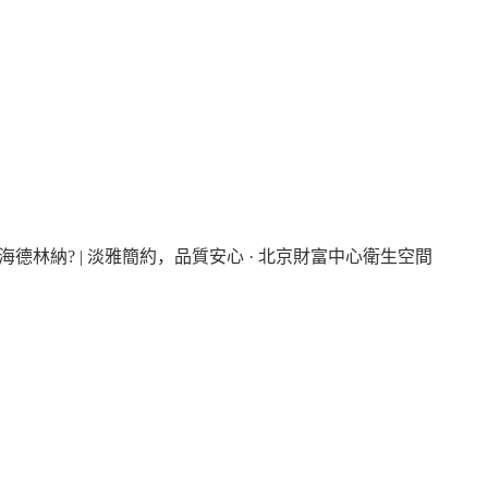
海德林納? | 淡雅簡約，品質安心 · 北京財富中心衛生空間