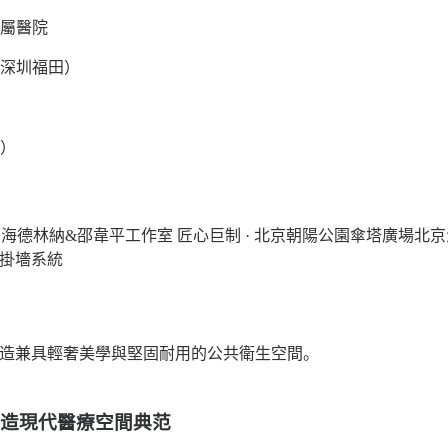
屬醫院
深圳福田）
）
| 海德林納&邵韋平工作室 匠心巨制 · 北京朝陽公園傘塔廣場
北京
式掛墻系統
造兼具輕奢美學與堅固耐用的公共衛生空間。
打造現代醫療空間典范