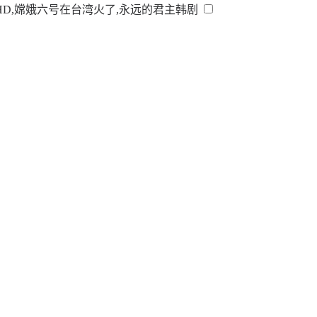
HD,嫦娥六号在台湾火了,永远的君主韩剧